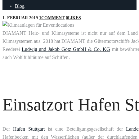
Blog
1. FEBRUAR 2019
1
COMMENT
0
LIKES
DIAMANT Heiz- und Klimasysteme ist nicht nur auf dem Land akt
Klimasystemen aus. 2018 hat DIAMANT die Gütermotorschiffe Jack
Reederei
Ludwig und Jakob Götz GmbH & Co. KG
mit bewährter
auch Wohlfühlräume auf Schiffen.
Einsatzort Hafen St
Der
Hafen Stuttgart
ist eine Beteiligungsgesellschaft der
Landes
Hafenbecken mit den Wasserflächen (außer der durchlaufenden