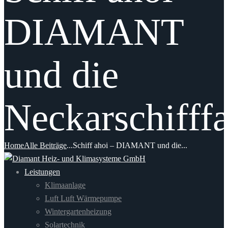
DIAMANT
und die
Neckarschifffa
Home
Alle Beiträge
...
Schiff ahoi – DIAMANT und die...
Leistungen
Klimaanlage
Luft Luft Wärmepumpe
Wintergartenheizung
Solartechnik