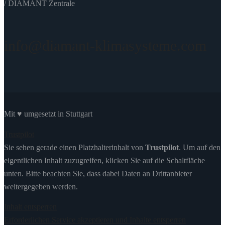
/ DIAMANT Zentrale
info@diamant-klimasysteme.com
Mit ♥ umgesetzt in Stuttgart
Trustpilot
Sie sehen gerade einen Platzhalterinhalt von
Trustpilot
. Um auf den
eigentlichen Inhalt zuzugreifen, klicken Sie auf die Schaltfläche
unten. Bitte beachten Sie, dass dabei Daten an Drittanbieter
weitergegeben werden.
Inhalt entsperren
Erforderlichen Service akzeptieren und Inhalte entsperren