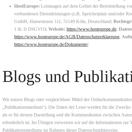
HostEurope:
Leistungen auf dem Gebiet der Bereitstellung von
verbundenen Dienstleistungen (z.B. Speicherplatz und/oder Re
GmbH, Hansestrasse 111, 51149 Köln, Deutschland;
Rechtsgr
1 lit. f) DSGVO);
Website:
https://www.hosteurope.de
;
Datens
https://www.hosteurope.de/AGB/Datenschutzerklaerung
;
Auft
https://www.hosteurope.de/Dokumente/
.
Blogs und Publika
Wir nutzen Blogs oder vergleichbare Mittel der Onlinekommunikation
„Publikationsmedium“). Die Daten der Leser werden für die Zwecke d
als es für dessen Darstellung und die Kommunikation zwischen Autor
erforderlich ist. Im Übrigen verweisen wir auf die Informationen zur
Publikationsmediums im Rahmen dieser Datenschutzhinweise.