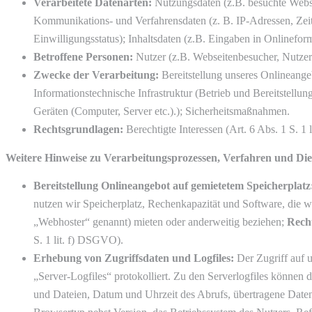
Verarbeitete Datenarten:
Nutzungsdaten (z.B. besuchte Webseit
Kommunikations- und Verfahrensdaten (z. B. IP-Adressen, Zei
Einwilligungsstatus); Inhaltsdaten (z.B. Eingaben in Onlinefor
Betroffene Personen:
Nutzer (z.B. Webseitenbesucher, Nutzer
Zwecke der Verarbeitung:
Bereitstellung unseres Onlineange
Informationstechnische Infrastruktur (Betrieb und Bereitstell
Geräten (Computer, Server etc.).); Sicherheitsmaßnahmen.
Rechtsgrundlagen:
Berechtigte Interessen (Art. 6 Abs. 1 S. 1
Weitere Hinweise zu Verarbeitungsprozessen, Verfahren und Die
Bereitstellung Onlineangebot auf gemietetem Speicherplatz
nutzen wir Speicherplatz, Rechenkapazität und Software, die 
„Webhoster“ genannt) mieten oder anderweitig beziehen;
Rech
S. 1 lit. f) DSGVO).
Erhebung von Zugriffsdaten und Logfiles:
Der Zugriff auf 
„Server-Logfiles“ protokolliert. Zu den Serverlogfiles könne
und Dateien, Datum und Uhrzeit des Abrufs, übertragene Date