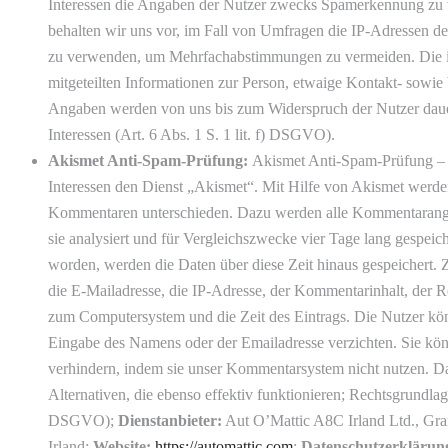
Interessen die Angaben der Nutzer zwecks Spamerkennung zu v
behalten wir uns vor, im Fall von Umfragen die IP-Adressen d
zu verwenden, um Mehrfachabstimmungen zu vermeiden. Die
mitgeteilten Informationen zur Person, etwaige Kontakt- sowie 
Angaben werden von uns bis zum Widerspruch der Nutzer daue
Interessen (Art. 6 Abs. 1 S. 1 lit. f) DSGVO).
Akismet Anti-Spam-Prüfung:
Akismet Anti-Spam-Prüfung – W
Interessen den Dienst „Akismet“. Mit Hilfe von Akismet we
Kommentaren unterschieden. Dazu werden alle Kommentaranga
sie analysiert und für Vergleichszwecke vier Tage lang gespeic
worden, werden die Daten über diese Zeit hinaus gespeichert
die E-Mailadresse, die IP-Adresse, der Kommentarinhalt, der
zum Computersystem und die Zeit des Eintrags. Die Nutzer kö
Eingabe des Namens oder der Emailadresse verzichten. Sie kö
verhindern, indem sie unser Kommentarsystem nicht nutzen. Da
Alternativen, die ebenso effektiv funktionieren; Rechtsgrundlagen
DSGVO);
Dienstanbieter:
Aut O’Mattic A8C Irland Ltd., Gr
Irland;
Website:
https://automattic.com
;
Datenschutzerklärun