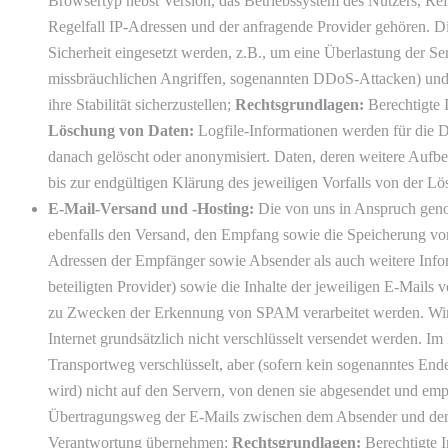
Browsertyp nebst Version, das Betriebssystem des Nutzers, Ref
Regelfall IP-Adressen und der anfragende Provider gehören. D
Sicherheit eingesetzt werden, z.B., um eine Überlastung der S
missbräuchlichen Angriffen, sogenannten DDoS-Attacken) und
ihre Stabilität sicherzustellen;
Rechtsgrundlagen:
Berechtigte I
Löschung von Daten:
Logfile-Informationen werden für die 
danach gelöscht oder anonymisiert. Daten, deren weitere Aufb
bis zur endgültigen Klärung des jeweiligen Vorfalls von der
E-Mail-Versand und -Hosting:
Die von uns in Anspruch ge
ebenfalls den Versand, den Empfang sowie die Speicherung v
Adressen der Empfänger sowie Absender als auch weitere Infor
beteiligten Provider) sowie die Inhalte der jeweiligen E-Mails 
zu Zwecken der Erkennung von SPAM verarbeitet werden. Wir 
Internet grundsätzlich nicht verschlüsselt versendet werden. I
Transportweg verschlüsselt, aber (sofern kein sogenanntes End
wird) nicht auf den Servern, von denen sie abgesendet und em
Übertragungsweg der E-Mails zwischen dem Absender und de
Verantwortung übernehmen;
Rechtsgrundlagen:
Berechtigte I