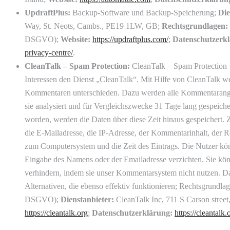
UpdraftPlus:
Backup-Software und Backup-Speicherung;
Die
Way, St. Neots, Cambs., PE19 1LW, GB;
Rechtsgrundlagen:
DSGVO);
Website:
https://updraftplus.com/
;
Datenschutzerk
privacy-centre/
.
CleanTalk – Spam Protection:
CleanTalk – Spam Protection 
Interessen den Dienst „CleanTalk“. Mit Hilfe von CleanTalk
Kommentaren unterschieden. Dazu werden alle Kommentaranga
sie analysiert und für Vergleichszwecke 31 Tage lang gespeich
worden, werden die Daten über diese Zeit hinaus gespeichert
die E-Mailadresse, die IP-Adresse, der Kommentarinhalt, der
zum Computersystem und die Zeit des Eintrags. Die Nutzer kö
Eingabe des Namens oder der Emailadresse verzichten. Sie kö
verhindern, indem sie unser Kommentarsystem nicht nutzen. Da
Alternativen, die ebenso effektiv funktionieren; Rechtsgrundlagen
DSGVO);
Dienstanbieter:
CleanTalk Inc, 711 S Carson street,
https://cleantalk.org
;
Datenschutzerklärung:
https://cleantalk.