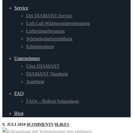
Service
Der DIAMANT-Service
Luft-Luft Wärmepumpenberatung
Luftreinigerberatung
Wärmebedarfsermittlung
Klimaberatung
Unternehmen
Über DIAMANT
DIAMANT Standorte
Angebote
FAQ
FAQs – Balkon Solaranlage
Blog
9. JULI 2018
0
COMMENTS
0
LIKES