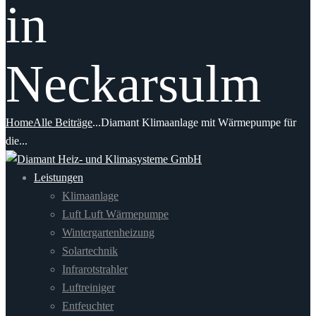
in
Neckarsulm
Home
Alle Beiträge
...
Diamant Klimaanlage mit Wärmepumpe für
die...
Leistungen
Klimaanlage
Luft Luft Wärmepumpe
Wintergartenheizung
Solartechnik
Infrarotstrahler
Luftreiniger
Entfeuchter