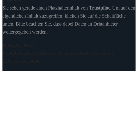
Sie sehen gerade einen Platzhalterinhalt von
Trustpilot
. Um auf den
eigentlichen Inhalt zuzugreifen, klicken Sie auf die Schaltfläche
unten. Bitte beachten Sie, dass dabei Daten an Drittanbieter
weitergegeben werden.
Inhalt entsperren
Erforderlichen Service akzeptieren und Inhalte entsperren
Mehr Informationen