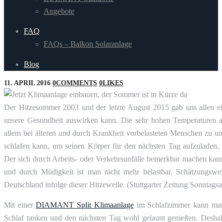
Angebote
FAQ
FAQs – Balkon Solaranlage
Blog
11. APRIL 2016
0
COMMENTS
0
LIKES
Der Hitzesommer 2003 und der letzte August 2015 gab uns allen e
unsere Gesundheit auswirken kann. Die sehr hohen Temperaturen a
allem bei älteren und durch Krankheit vorbelasteten Menschen zu 
schlafen kann, um seinen Körper für den nächsten Tag aufzuladen,
Der sich durch Arbeits- oder Verkehrsunfälle bemerkbar machen kann.
und durch Müdigkeit ist man nicht mehr belastbar. Schätzungswe
Deutschland infolge dieser Hitzewelle. (Stuttgarter Zeitung Sonntags
Mit einer
DIAMANT Split Klimaanlage
im Schlafzimmer kann man 
Schlaf tanken und den nächsten Tag wohl gelaunt genießen. Deshalb