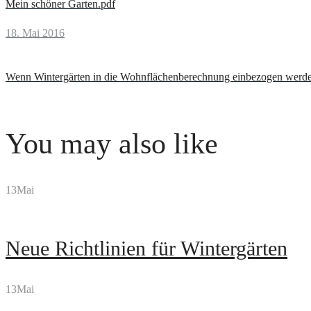
Mein schöner Garten.pdf
Next
18. Mai 2016
Wenn Wintergärten in die Wohnflächenberechnung einbezogen werd
You may also like
13
Mai
Neue Richtlinien für Wintergärten
13
Mai