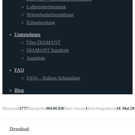
Luftreinigerberatung
Wärmebedarfsermittlung
Klimaberatung
Unternehmen
Über DIAMANT
DIAMANT Standorte
Angebote
FAQ
FAQs – Balkon Solaranlage
Blog
Download
5777
Dateigröße
494.06 KB
Datei-Anzahl
1
Erstellungsdatum
18. Mai 20
Download