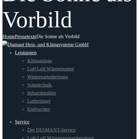
Vorbild
Home
Pressetexte
Die Sonne als Vorbild
Leistungen
Klimaanlage
Luft Luft Wärmepumpe
Wintergartenheizung
Solartechnik
Infrarotstrahler
Luftreiniger
Entfeuchter
Service
Der DIAMANT-Service
Luft-Luft Wärmepumpenberatung