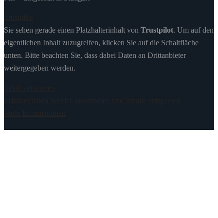
Trustpilot
Sie sehen gerade einen Platzhalterinhalt von
Trustpilot
. Um auf den
eigentlichen Inhalt zuzugreifen, klicken Sie auf die Schaltfläche
unten. Bitte beachten Sie, dass dabei Daten an Drittanbieter
weitergegeben werden.
Inhalt entsperren
Erforderlichen Service akzeptieren und Inhalte entsperren
Mehr Informationen