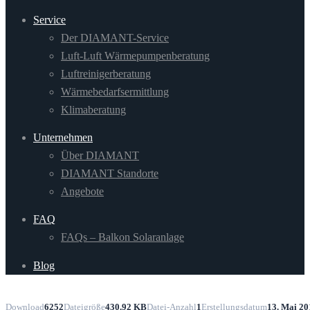
Service
Der DIAMANT-Service
Luft-Luft Wärmepumpenberatung
Luftreinigerberatung
Wärmebedarfsermittlung
Klimaberatung
Unternehmen
Über DIAMANT
DIAMANT Standorte
Angebote
FAQ
FAQs – Balkon Solaranlage
Blog
Download
6252
Dateigröße
430.92 KB
Datei-Anzahl
1
Erstellungsdatum
13. Mai 20