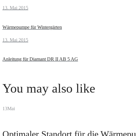
Prev
13. Mai 2015
Beitragsnavigation
Wärmepumpe für Wintergärten
Next
13. Mai 2015
Anleitung für Diamant DR II AB 5 AG
You may also like
13
Mai
Optimaler Standort für die Wärmep