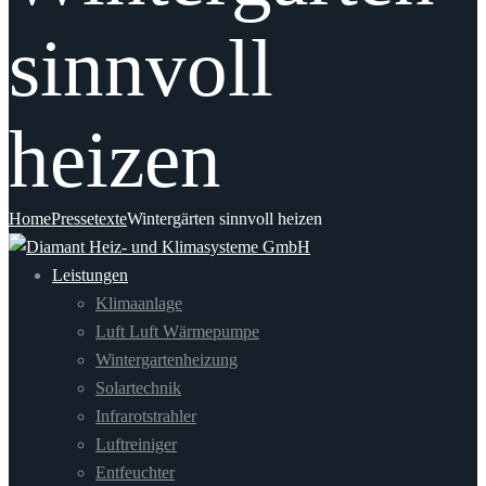
sinnvoll
heizen
Home
Pressetexte
Wintergärten sinnvoll heizen
Leistungen
Klimaanlage
Luft Luft Wärmepumpe
Wintergartenheizung
Solartechnik
Infrarotstrahler
Luftreiniger
Entfeuchter