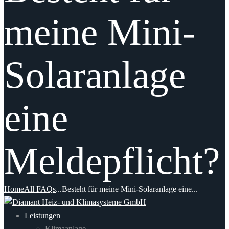
meine Mini-
Solaranlage
eine
Meldepflicht?
Home
All FAQs
...
Besteht für meine Mini-Solaranlage eine...
Leistungen
Klimaanlage