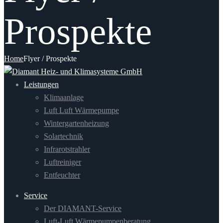
Prospekte
Home
Flyer / Prospekte
Leistungen
Klimaanlage
Luft Luft Wärmepumpe
Wintergartenheizung
Solartechnik
Infrarotstrahler
Luftreiniger
Entfeuchter
Service
Der DIAMANT-Service
Luft-Luft Wärmepumpenberatung