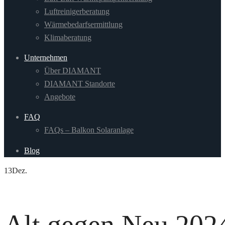
Luftreinigerberatung
Wärmebedarfsermittlung
Klimaberatung
Unternehmen
Über DIAMANT
DIAMANT Standorte
Angebote
FAQ
FAQs – Balkon Solaranlage
Blog
13
Dez.
Alt gegen Neu 202