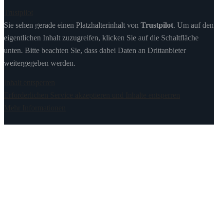
Trustpilot
Sie sehen gerade einen Platzhalterinhalt von
Trustpilot
. Um auf den
eigentlichen Inhalt zuzugreifen, klicken Sie auf die Schaltfläche
unten. Bitte beachten Sie, dass dabei Daten an Drittanbieter
weitergegeben werden.
Inhalt entsperren
Erforderlichen Service akzeptieren und Inhalte entsperren
Mehr Informationen