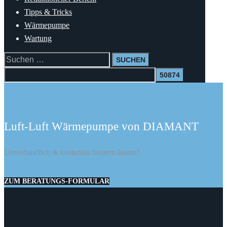
Tipps & Tricks
Wärmepumpe
Wartung
Suchen
nach:
Kühlen im Sommer & Heizen im Winter
Luft-Luft Wärmepumpe von DIAMANT
Unverbindlich & kostenlos beraten lassen!
ZUM BERATUNGS-FORMULAR