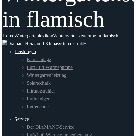
in flamisch
Home
Wintergartenlexikon
Wintergartensteuerung in flamisch
Leistungen
Klimaanlage
Luft Luft Wärmepumpe
Wintergartenheizung
Solartechnik
Infrarotstrahler
Luftreiniger
Entfeuchter
Service
Der DIAMANT-Service
Luft-Luft Wärmepumpenberatung