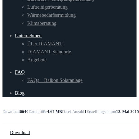
Luftreinigerberatung
Wärmebedarfsermittlung
Klimaberatung
Unternehmen
Über DIAMANT
DIAMANT Standorte
Angebote
FAQ
FAQs – Balkon Solaranlage
Blog
Download
6640
Dateigröße
4.67 MB
Datei-Anzahl
1
Erstellungsdatum
12. Mai 2015
Download